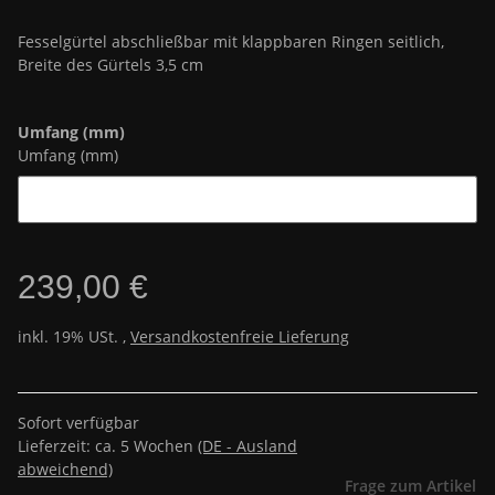
Fesselgürtel abschließbar mit klappbaren Ringen seitlich,
Breite des Gürtels 3,5 cm
Umfang (mm)
Umfang (mm)
239,00 €
inkl. 19% USt. ,
Versandkostenfreie Lieferung
Sofort verfügbar
Lieferzeit:
ca. 5 Wochen
(DE - Ausland
abweichend)
Frage zum Artikel