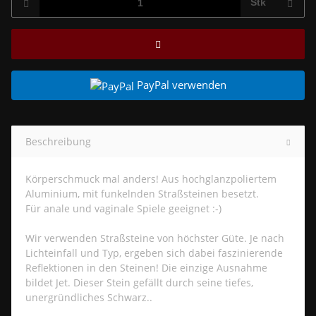
Stk
PayPal verwenden
Beschreibung
Körperschmuck mal anders! Aus hochglanzpoliertem
Aluminium, mit funkelnden Straßsteinen besetzt.
Für anale und vaginale Spiele geeignet :-)
Wir verwenden Straßsteine von höchster Güte. Je nach
Lichteinfall und Typ, ergeben sich dabei faszinierende
Reflektionen in den Steinen! Die einzige Ausnahme
bildet Jet. Dieser Stein gefällt durch seine tiefes,
unergründliches Schwarz..