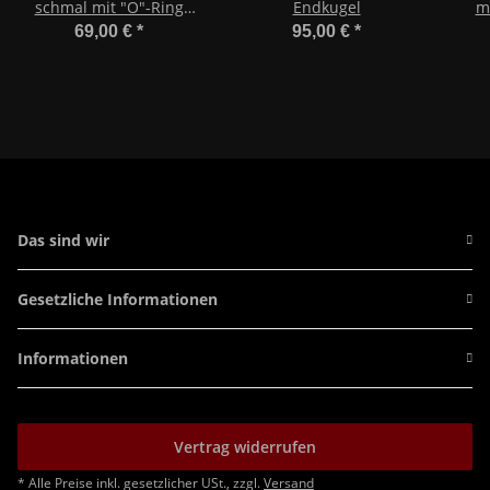
schmal mit "O"-Ring
Endkugel
mi
330mm
69,00 €
*
95,00 €
*
Das sind wir
Gesetzliche Informationen
Informationen
Vertrag widerrufen
* Alle Preise inkl. gesetzlicher USt., zzgl.
Versand