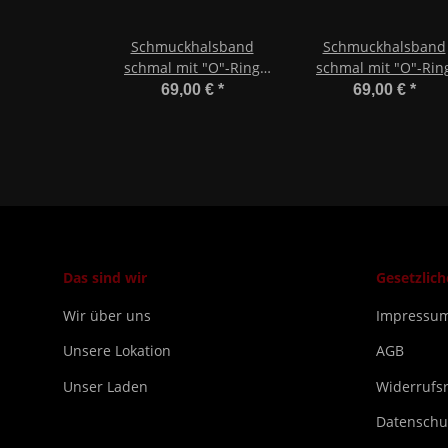
Schmuckhalsband
Schmuckhalsband
schmal mit "O"-Ring
schmal mit "O"-Rin
340mm
360mm
69,00 €
*
69,00 €
*
Das sind wir
Gesetzlic
Wir über uns
Impressu
Unsere Lokation
AGB
Unser Laden
Widerrufs
Datenschu