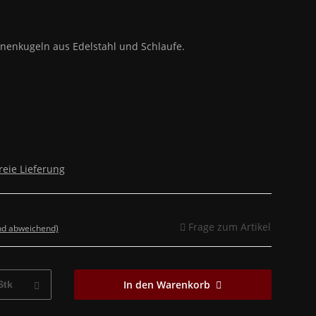
nenkugeln aus Edelstahl und Schlaufe.
reie Lieferung
Frage zum Artikel
nd abweichend)
In den Warenkorb
Stk