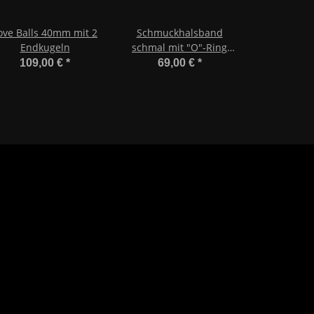
ove Balls 40mm mit 2
Schmuckhalsband
Endkugeln
schmal mit "O"-Ring
320mm
109,00 €
*
69,00 €
*