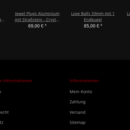
Jewel Plugs Aluminium
Love Balls 33mm mit 1
L
g
mit Straßstein - Crystal
Endkugel
30mm
69,00 €
*
85,00 €
*
he Informationen
Informationen
m
Mein Konto
Zahlung
recht
Versand
tz
Sitemap